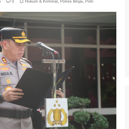
6
0
Hukum & Kriminal
,
Polres Binjai
,
Polri