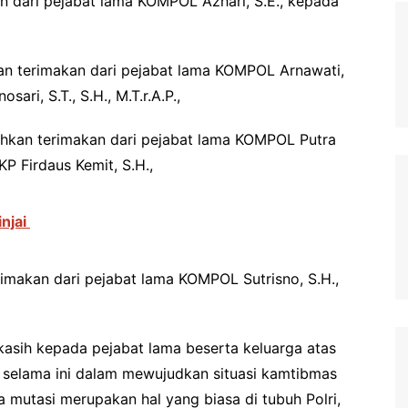
kan dari pejabat lama KOMPOL Azhari, S.E., kepada
ahkan terimakan dari pejabat lama KOMPOL Arnawati,
ari, S.T., S.H., M.T.r.A.P.,
erahkan terimakan dari pejabat lama KOMPOL Putra
KP Firdaus Kemit, S.H.,
njai
terimakan dari pejabat lama KOMPOL Sutrisno, S.H.,
kasih kepada pejabat lama beserta keluarga atas
a selama ini dalam mewujudkan situasi kamtibmas
a mutasi merupakan hal yang biasa di tubuh Polri,