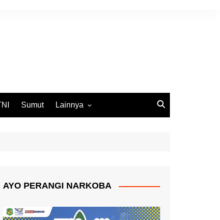
TNI
Sumut
Lainnya
DPRD Medan
Ekbis
Opini
Pemko Medan
AYO PERANGI NARKOBA