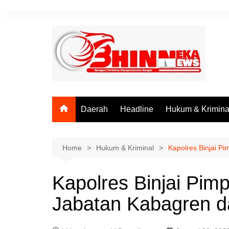
Skip
to
content
Daerah
Headline
Hukum & Krimina
Home
Hukum & Kriminal
Kapolres Binjai P
Kapolres Binjai Pim
Jabatan Kabagren d