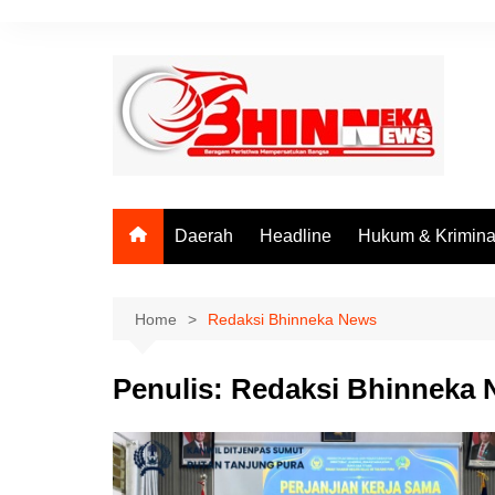
Skip
to
content
Daerah
Headline
Hukum & Krimina
Home
Redaksi Bhinneka News
Penulis:
Redaksi Bhinneka 