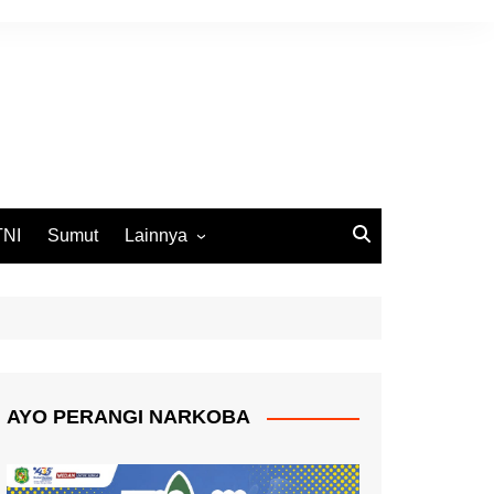
TNI
Sumut
Lainnya
DPRD Medan
Ekbis
Opini
Pemko Medan
AYO PERANGI NARKOBA