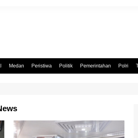
l
Medan
Peristiwa
Politik
Pemerintahan
Polri
News