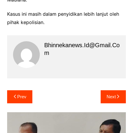
Kasus ini masih dalam penyidikan lebih lanjut oleh
pihak kepolisian.
Bhinnekanews.id@gmail.co
M
Navigasi
Prev
Next
pos