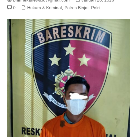
bhinnekanews.id@gmail.com
Januari 26, 2026
0
Hukum & Kriminal
,
Polres Binjai
,
Polri