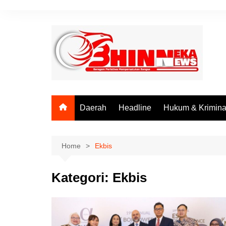
Skip
to
content
Daerah
Headline
Hukum & Krimina
Home
Ekbis
Kategori:
Ekbis