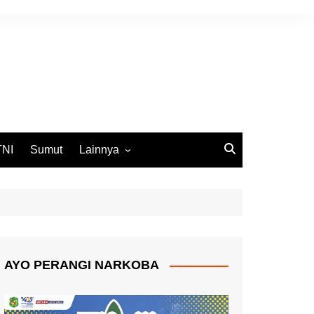
TNI
Sumut
Lainnya
DPRD Medan
Ekbis
Opini
Pemko Medan
AYO PERANGI NARKOBA