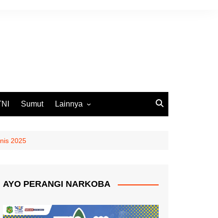
TNI
Sumut
Lainnya
DPRD Medan
Ekbis
nis 2025
Opini
Pemko Medan
AYO PERANGI NARKOBA