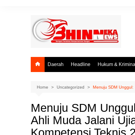
Skip
to
content
Daerah
Headline
Hukum & Krimina
Home
Uncategorized
Menuju SDM Unggul: P
Menuju SDM Unggul
Ahli Muda Jalani U
Kompetensi Teknis 