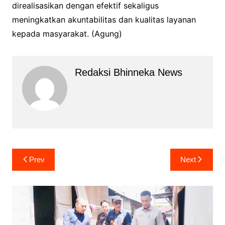
direalisasikan dengan efektif sekaligus
meningkatkan akuntabilitas dan kualitas layanan
kepada masyarakat. (Agung)
Redaksi Bhinneka News
Navigasi
Prev
Next
pos