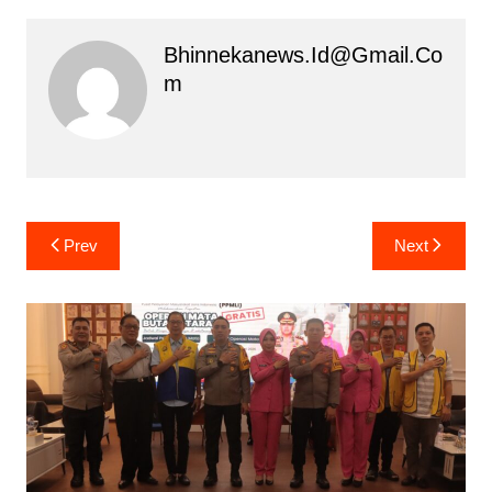
Bhinnekanews.id@gmail.co
M
Navigasi
Prev
Next
pos