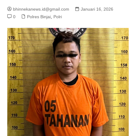
bhinnekanews.id@gmail.com
Januari 16, 2026
0
Polres Binjai
,
Polri