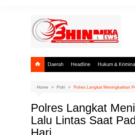
Skip
to
content
Daerah
Headline
Hukum & Krimina
Home
Polri
Polres Langkat Meningkatkan Pe
Polres Langkat Men
Lalu Lintas Saat Pa
Hari