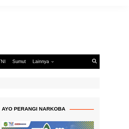
TNI
Sumut
Lainnya
DPRD Medan
Ekbis
Opini
Pemko Medan
AYO PERANGI NARKOBA