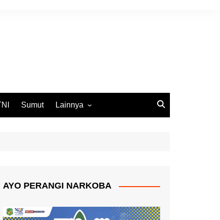
TNI
Sumut
Lainnya
DPRD Medan
Ekbis
Opini
Pemko Medan
AYO PERANGI NARKOBA