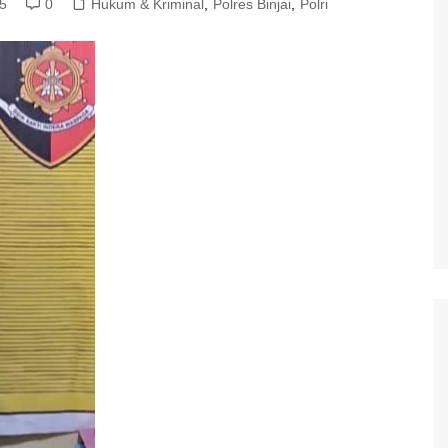
25
0
Hukum & Kriminal
,
Polres Binjai
,
Polri