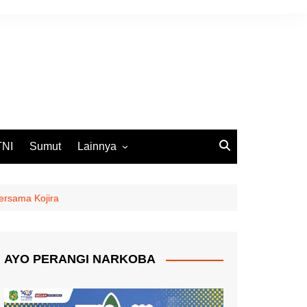
TNI
Sumut
Lainnya
DPRD Medan
Ekbis
ersama Kojira
Opini
Pemko Medan
AYO PERANGI NARKOBA