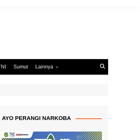
TNI
Sumut
Lainnya
DPRD Medan
Ekbis
Opini
Pemko Medan
AYO PERANGI NARKOBA