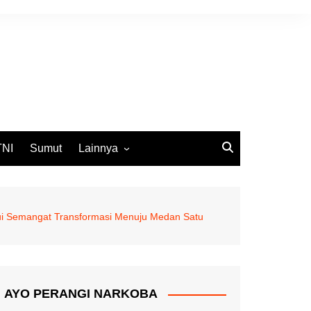
TNI
Sumut
Lainnya
DPRD Medan
Ekbis
lui Semangat Transformasi Menuju Medan Satu
Opini
Pemko Medan
AYO PERANGI NARKOBA