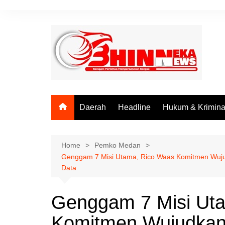
Skip
to
content
Daerah
Headline
Hukum & Krimina
Home
Pemko Medan
Genggam 7 Misi Utama, Rico Waas Komitmen Wujudk
Data
Genggam 7 Misi Ut
Komitmen Wujudkan 