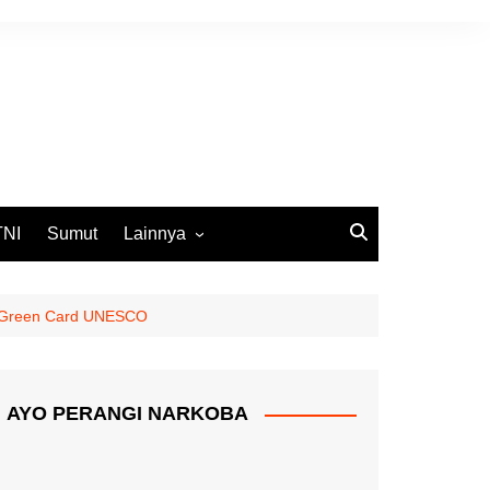
TNI
Sumut
Lainnya
DPRD Medan
Ekbis
ih Green Card UNESCO
Opini
Pemko Medan
AYO PERANGI NARKOBA