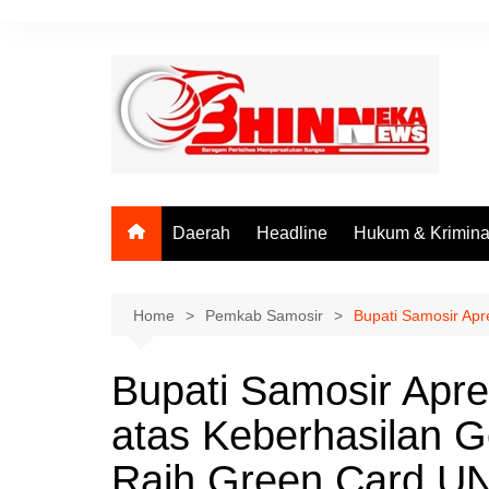
Skip
to
content
Daerah
Headline
Hukum & Krimina
Home
Pemkab Samosir
Bupati Samosir Ap
Bupati Samosir Apr
atas Keberhasilan 
Raih Green Card 