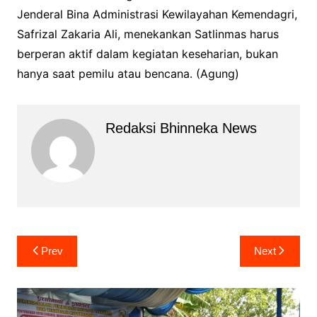
Jenderal Bina Administrasi Kewilayahan Kemendagri,
Safrizal Zakaria Ali, menekankan Satlinmas harus
berperan aktif dalam kegiatan keseharian, bukan
hanya saat pemilu atau bencana. (Agung)
Redaksi Bhinneka News
Navigasi
Prev
Next
pos