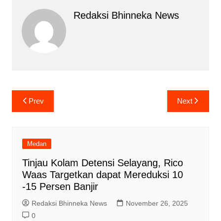
Redaksi Bhinneka News
Navigasi
Prev
Next
pos
Medan
Tinjau Kolam Detensi Selayang, Rico
Waas Targetkan dapat Mereduksi 10
-15 Persen Banjir
Redaksi Bhinneka News
November 26, 2025
0