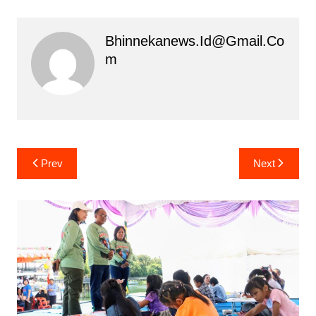
Bhinnekanews.id@gmail.co
M
Navigasi
Prev
Next
pos