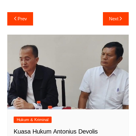
Navigasi
Prev
Next
pos
Hukum & Kriminal
Kuasa Hukum Antonius Devolis