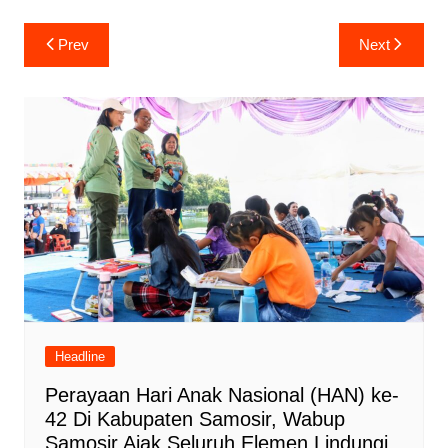
Navigasi
Prev
Next
pos
Headline
Perayaan Hari Anak Nasional (HAN) ke-
42 Di Kabupaten Samosir, Wabup
Samosir Ajak Seluruh Elemen Lindungi,