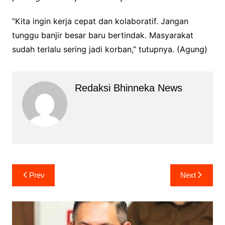
“Kita ingin kerja cepat dan kolaboratif. Jangan
tunggu banjir besar baru bertindak. Masyarakat
sudah terlalu sering jadi korban,” tutupnya. (Agung)
Redaksi Bhinneka News
Navigasi
Prev
Next
pos