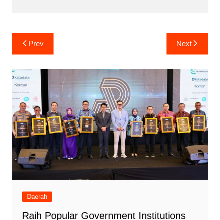
Navigasi
Prev
Next
pos
Daerah
Raih Popular Government Institutions