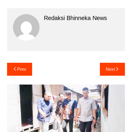
Redaksi Bhinneka News
Navigasi
Prev
Next
pos