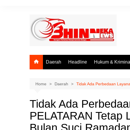
Skip
to
content
Daerah
Headline
Hukum & Krimina
Home
Daerah
Tidak Ada Perbedaan Layan
Tidak Ada Perbedaa
PELATARAN Tetap La
Bulan Suci Ramada