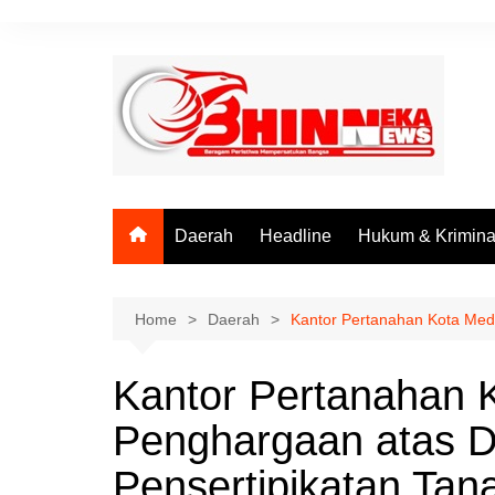
Skip
to
content
Daerah
Headline
Hukum & Krimina
Home
Daerah
Kantor Pertanahan Kota Med
Kantor Pertanahan 
Penghargaan atas 
Pensertipikatan Ta