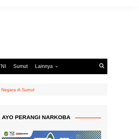
TNI
Sumut
Lainnya
DPRD Medan
Ekbis
 Negara di Sumut
Opini
Pemko Medan
AYO PERANGI NARKOBA