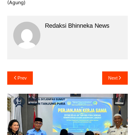
(Agung)
Redaksi Bhinneka News
Navigasi
Prev
Next
pos