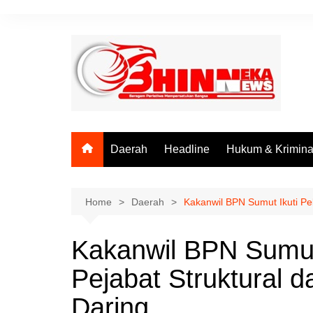
Skip
to
content
Daerah
Headline
Hukum & Krimina
Home
Daerah
Kakanwil BPN Sumut Ikuti Pel
Kakanwil BPN Sumut 
Pejabat Struktural 
Daring