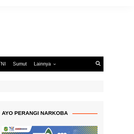
TNI
Sumut
Lainnya
DPRD Medan
Ekbis
Opini
Pemko Medan
AYO PERANGI NARKOBA