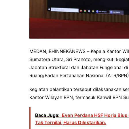
MEDAN, BHINNEKANEWS – Kepala Kantor Wila
Sumatera Utara, Sri Pranoto, mengikuti kegi
Jabatan Struktural dan Jabatan Fungsional di
Ruang/Badan Pertanahan Nasional (ATR/BPN) 
Kegiatan pelantikan tersebut dilaksanakan ser
Kantor Wilayah BPN, termasuk Kanwil BPN Su
Baca Juga:
Even Perdana HSF Horja Bius
Tak Ternilai, Harus Dilestarikan.