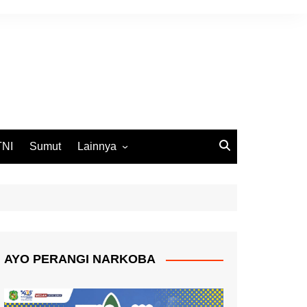
TNI
Sumut
Lainnya
DPRD Medan
Ekbis
Opini
Pemko Medan
AYO PERANGI NARKOBA