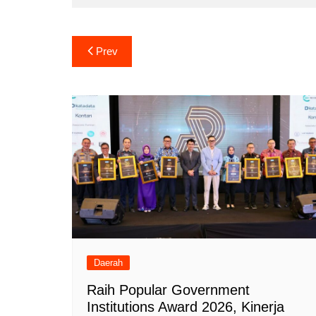
Navigasi
Prev
pos
Daerah
Raih Popular Government
Institutions Award 2026, Kinerja