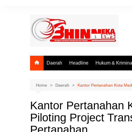
Skip
to
content
Daerah
Headline
Hukum & Krimina
Home
Daerah
Kantor Pertanahan Kota Meda
Kantor Pertanahan 
Piloting Project Tra
Pertanahan