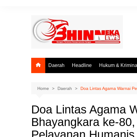
Skip
to
content
Daerah
Headline
Hukum & Krimina
Home
Daerah
Doa Lintas Agama Warnai Pe
Doa Lintas Agama W
Bhayangkara ke-80,
Pelayanan Humanis 