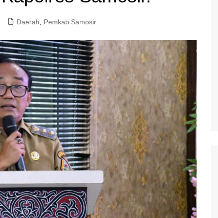
Daerah
,
Pemkab Samosir