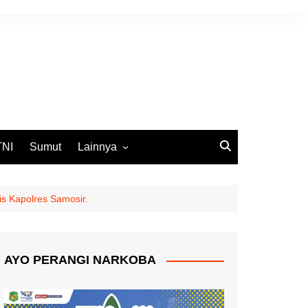
TNI
Sumut
Lainnya
DPRD Medan
Ekbis
s Kapolres Samosir.
Opini
Pemko Medan
AYO PERANGI NARKOBA