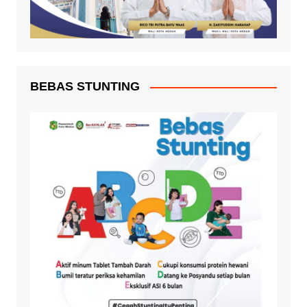
BEBAS STUNTING