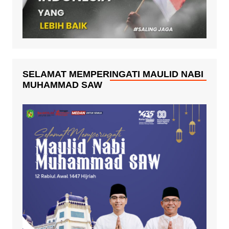
SELAMAT MEMPERINGATI MAULID NABI
MUHAMMAD SAW