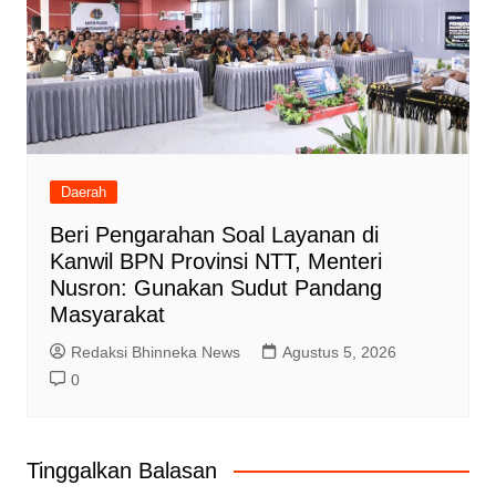
Daerah
Beri Pengarahan Soal Layanan di
Kanwil BPN Provinsi NTT, Menteri
Nusron: Gunakan Sudut Pandang
Masyarakat
Redaksi Bhinneka News
Agustus 5, 2026
0
Tinggalkan Balasan