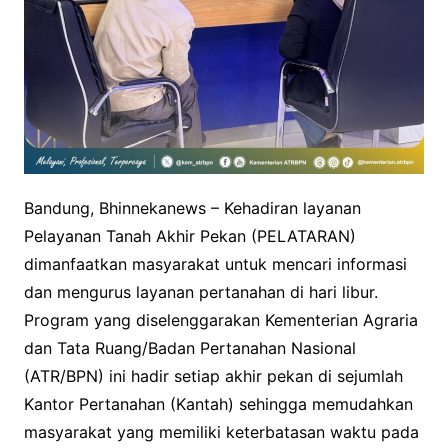
Bandung, Bhinnekanews – Kehadiran layanan
Pelayanan Tanah Akhir Pekan (PELATARAN)
dimanfaatkan masyarakat untuk mencari informasi
dan mengurus layanan pertanahan di hari libur.
Program yang diselenggarakan Kementerian Agraria
dan Tata Ruang/Badan Pertanahan Nasional
(ATR/BPN) ini hadir setiap akhir pekan di sejumlah
Kantor Pertanahan (Kantah) sehingga memudahkan
masyarakat yang memiliki keterbatasan waktu pada