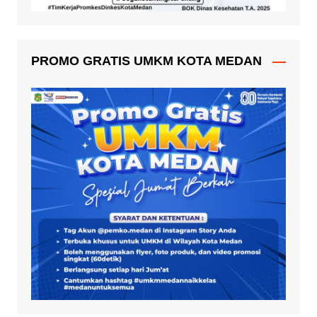
PROMO GRATIS UMKM KOTA MEDAN