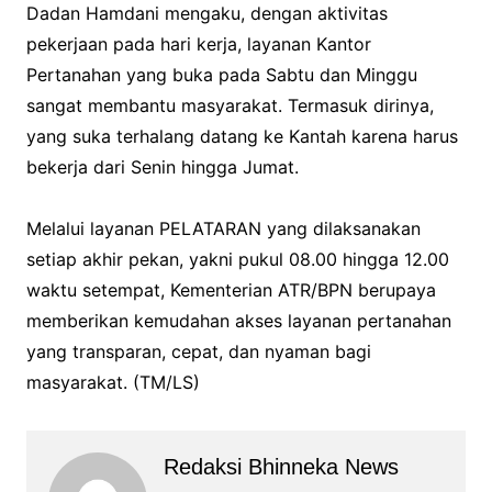
Dadan Hamdani mengaku, dengan aktivitas
pekerjaan pada hari kerja, layanan Kantor
Pertanahan yang buka pada Sabtu dan Minggu
sangat membantu masyarakat. Termasuk dirinya,
yang suka terhalang datang ke Kantah karena harus
bekerja dari Senin hingga Jumat.
Melalui layanan PELATARAN yang dilaksanakan
setiap akhir pekan, yakni pukul 08.00 hingga 12.00
waktu setempat, Kementerian ATR/BPN berupaya
memberikan kemudahan akses layanan pertanahan
yang transparan, cepat, dan nyaman bagi
masyarakat. (TM/LS)
Redaksi Bhinneka News