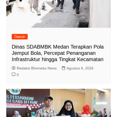
Daerah
Dinas SDABMBK Medan Terapkan Pola
Jemput Bola, Percepat Penanganan
Infrastruktur hingga Tingkat Kecamatan
Redaksi Bhinneka News
Agustus 6, 2026
0