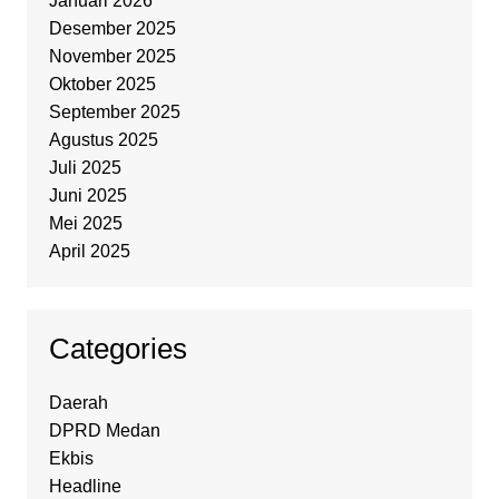
Januari 2026
Desember 2025
November 2025
Oktober 2025
September 2025
Agustus 2025
Juli 2025
Juni 2025
Mei 2025
April 2025
Categories
Daerah
DPRD Medan
Ekbis
Headline