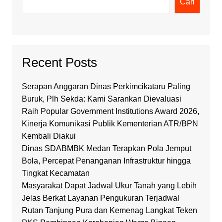
Cari
Recent Posts
Serapan Anggaran Dinas Perkimcikataru Paling
Buruk, Plh Sekda: Kami Sarankan Dievaluasi
Raih Popular Government Institutions Award 2026,
Kinerja Komunikasi Publik Kementerian ATR/BPN
Kembali Diakui
Dinas SDABMBK Medan Terapkan Pola Jemput
Bola, Percepat Penanganan Infrastruktur hingga
Tingkat Kecamatan
Masyarakat Dapat Jadwal Ukur Tanah yang Lebih
Jelas Berkat Layanan Pengukuran Terjadwal
Rutan Tanjung Pura dan Kemenag Langkat Teken