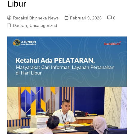
Libur
Redaksi Bhinneka News
Februari 9, 2026
0
Daerah
,
Uncategorized