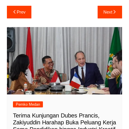
Navigasi
Prev
Next
pos
Pemko Medan
Terima Kunjungan Dubes Prancis,
Zakiyuddin Harahap Buka Peluang Kerja