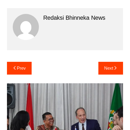
Redaksi Bhinneka News
Navigasi
Prev
Next
pos