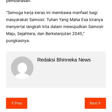
pembahasan.
“Semoga kerja keras ini membawa manfaat bagi
masyarakat Samosir. Tuhan Yang Maha Esa kiranya
menyertai langkah kita dalam mewujudkan Samosir
Maju, Sejahtera, dan Berkelanjutan 2045,”
pungkasnya.
Redaksi Bhinneka News
Navigasi
Prev
Next
pos