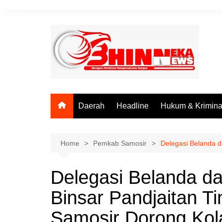
Skip
to
content
Daerah
Headline
Hukum & Krimina
Home
Pemkab Samosir
Delegasi Belanda 
Delegasi Belanda d
Binsar Pandjaitan 
Samosir Dorong Kola