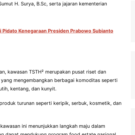
umut H. Surya, B.Sc, serta jajaran kementerian
ti Pidato Kenegaraan Presiden Prabowo Subianto
kan, kawasan TSTH² merupakan pusat riset dan
ra yang mengembangkan berbagai komoditas seperti
ih, kentang, dan kunyit.
produk turunan seperti keripik, serbuk, kosmetik, dan
di kawasan ini menunjukkan langkah maju dalam
ng dapat mendukung program food estate nasional.