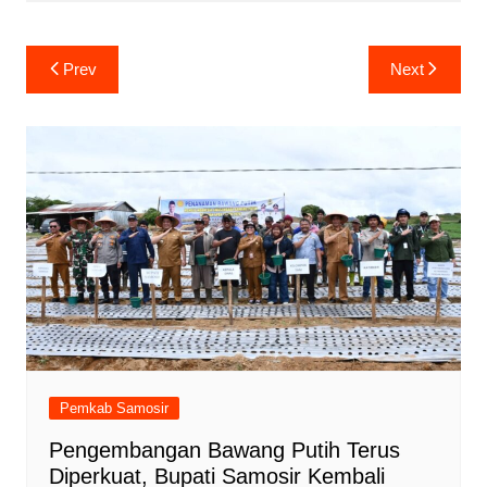
Navigasi
Prev
Next
pos
Pemkab Samosir
Pengembangan Bawang Putih Terus
Diperkuat, Bupati Samosir Kembali