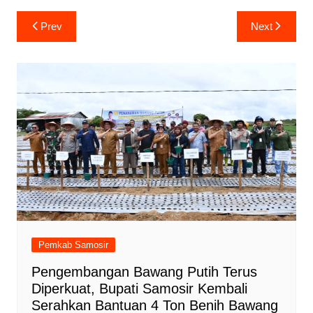
Navigasi
Prev
Next
pos
Pemkab Samosir
Pengembangan Bawang Putih Terus
Diperkuat, Bupati Samosir Kembali
Serahkan Bantuan 4 Ton Benih Bawang