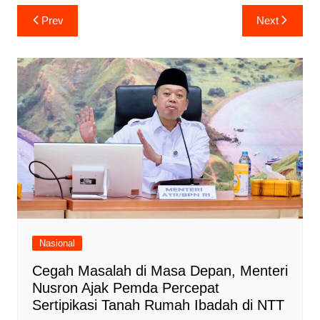
Navigasi
Prev
Next
pos
Nasional
Cegah Masalah di Masa Depan, Menteri
Nusron Ajak Pemda Percepat
Sertipikasi Tanah Rumah Ibadah di NTT