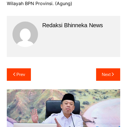
Wilayah BPN Provinsi. (Agung)
Redaksi Bhinneka News
Navigasi
Prev
Next
pos