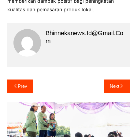
memberikan dampak positif bagi peningkatan
kualitas dan pemasaran produk lokal.
Bhinnekanews.id@gmail.co
M
Navigasi
Prev
Next
pos