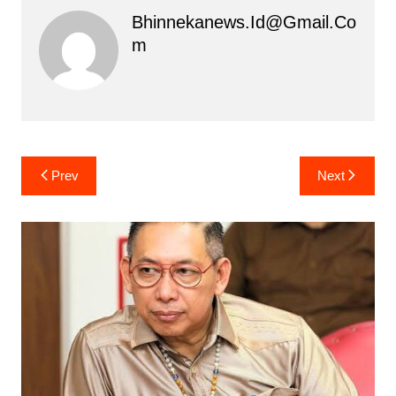
Bhinnekanews.id@gmail.co
M
Navigasi
Prev
Next
pos