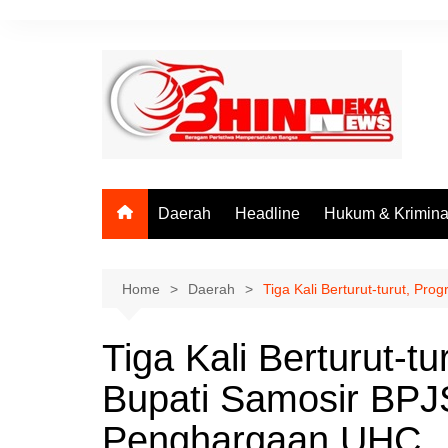
Skip
to
content
Daerah
Headline
Hukum & Krimina
Home
Daerah
Tiga Kali Berturut-turut, P
Tiga Kali Berturut-t
Bupati Samosir BPJS
Penghargaan UHC.