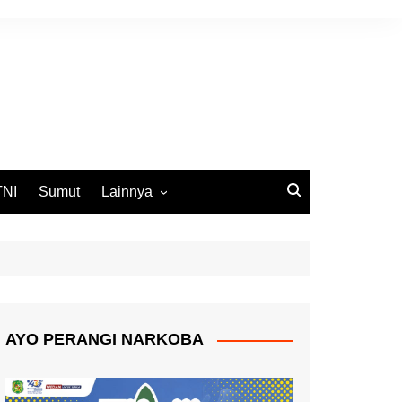
TNI
Sumut
Lainnya
DPRD Medan
Ekbis
Opini
Pemko Medan
AYO PERANGI NARKOBA