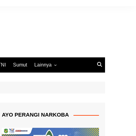
TNI
Sumut
Lainnya
DPRD Medan
Ekbis
Opini
Pemko Medan
AYO PERANGI NARKOBA