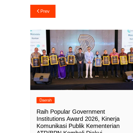
Navigasi
Prev
pos
Daerah
Raih Popular Government
Institutions Award 2026, Kinerja
Komunikasi Publik Kementerian
ATR/BPN Kembali Diakui