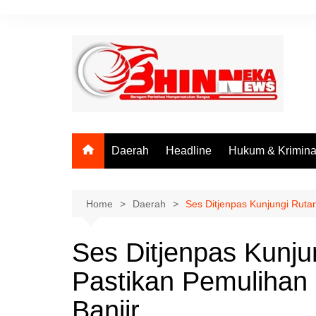
Skip
to
content
Daerah
Headline
Hukum & Krimina
Home
Daerah
Ses Ditjenpas Kunjungi Ruta
Ses Ditjenpas Kunju
Pastikan Pemulihan
Banjir