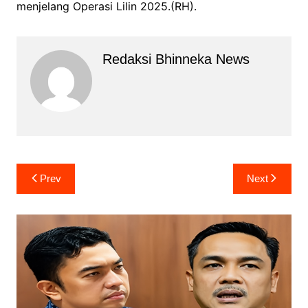
menjelang Operasi Lilin 2025.(RH).
Redaksi Bhinneka News
Navigasi
Prev
Next
pos