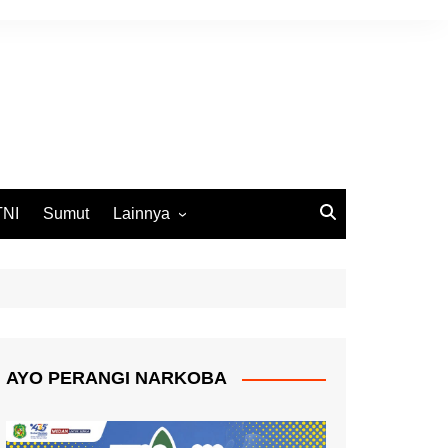
TNI
Sumut
Lainnya
DPRD Medan
Ekbis
Opini
Pemko Medan
AYO PERANGI NARKOBA