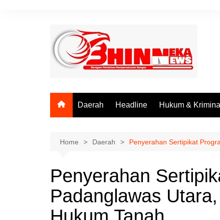
Skip
to
content
Daerah
Headline
Hukum & Krimina
Home
Daerah
Penyerahan Sertipikat Prog
Penyerahan Sertipi
Padanglawas Utara,
Hukum Tanah