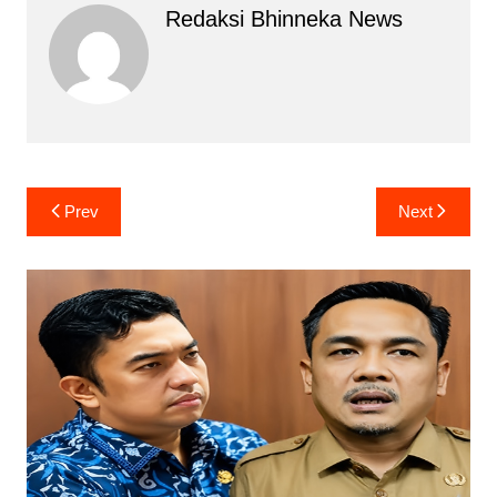
Redaksi Bhinneka News
Navigasi
Prev
Next
pos