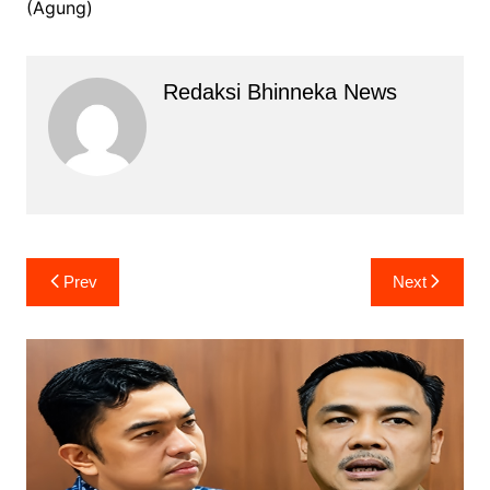
(Agung)
Redaksi Bhinneka News
Navigasi
Prev
Next
pos