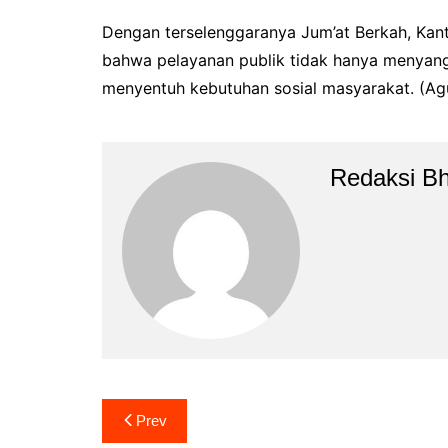
Dengan terselenggaranya Jum’at Berkah, Kan
bahwa pelayanan publik tidak hanya menyangk
menyentuh kebutuhan sosial masyarakat. (Ag
Redaksi B
Navigasi
Prev