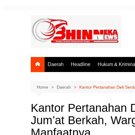
Skip
to
content
Daerah
Headline
Hukum & Krimina
Home
Daerah
Kantor Pertanahan Deli Ser
Kantor Pertanahan D
Jum’at Berkah, War
Manfaatnya