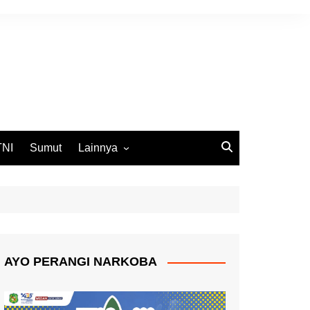
TNI
Sumut
Lainnya
DPRD Medan
Ekbis
Opini
Pemko Medan
AYO PERANGI NARKOBA