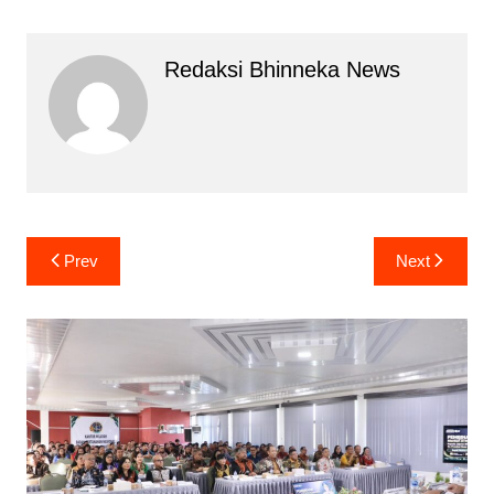
Redaksi Bhinneka News
Navigasi
Prev
Next
pos