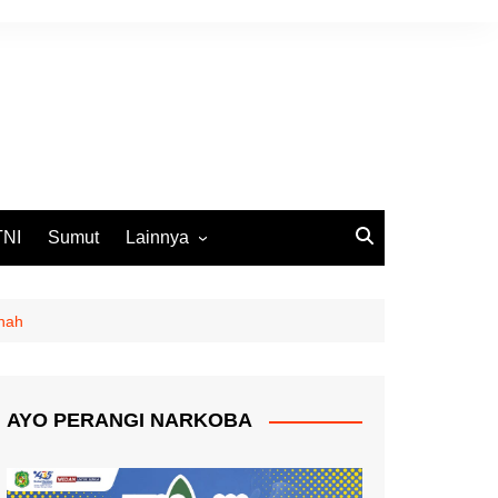
TNI
Sumut
Lainnya
DPRD Medan
Ekbis
anah
Opini
Pemko Medan
AYO PERANGI NARKOBA