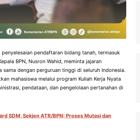
penyelesaian pendaftaran bidang tanah, termasuk
Kepala BPN, Nusron Wahid, meminta jajaran
sama dengan perguruan tinggi di seluruh Indonesia.
tkan mahasiswa melalui program Kuliah Kerja Nyata
istrasi, pendataan, dan pengelolaan pertanahan di
ard SDM, Sekjen ATR/BPN: Proses Mutasi dan