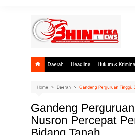
Skip
to
content
Daerah
Headline
Hukum & Krimina
Home
Daerah
Gandeng Perguruan Tinggi, S
Gandeng Perguruan T
Nusron Percepat Pe
Bidang Tanah