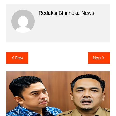
Redaksi Bhinneka News
Navigasi
Prev
Next
pos