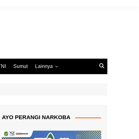
TNI
Sumut
Lainnya
DPRD Medan
Ekbis
Opini
Pemko Medan
AYO PERANGI NARKOBA